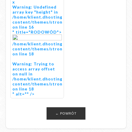
x
Warning
: Undefined
array key "height" in
/home/klient.dhosting.pl/astres/public_www/potulice
content/themes/stronazbogiem/single/default.php
on line
16
" title="RODOWÓD">
/home/klient.dhosting.pl/astres/public_www/potulice
content/themes/stronazbogiem/single/default.php
on line
18
Warning
: Trying to
access array offset
on null in
/home/klient.dhosting.pl/astres/public_www/potulice
content/themes/stronazbogiem/single/default.php
on line
18
" alt="" />
← POWRÓT