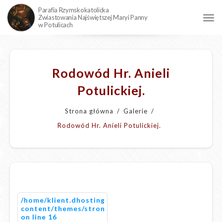
Parafia Rzymskokatolicka
Zwiastowania Najświętszej Maryi Panny
w Potulicach
Rodowód Hr. Anieli
Potulickiej.
Strona główna
/
Galerie
/
Rodowód Hr. Anieli Potulickiej.
/home/klient.dhosting.pl/astres/public_www/potulice
content/themes/stronazbogiem/single/default.php
on line
16